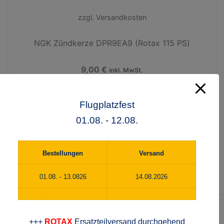
zzgl.
Versandkosten
NGK Zündkerze DPR9EA9 (Rotax 115 PS)
9,00
€
inkl. MwSt.
NGK
Flugplatzfest
01.08. - 12.08.
Für Rotax-Motoren 914 (115 PS)
In Stock
Bestellungen
Versand
01.08. - 13.0826
14.08.2026
© 2026 flightparts.de
+++
ROTAX
Ersatzteilversand durchgehend