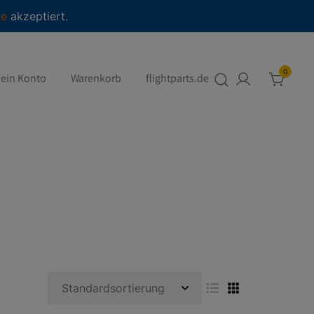
ie
akzeptiert.
0
ein Konto
Warenkorb
flightparts.de