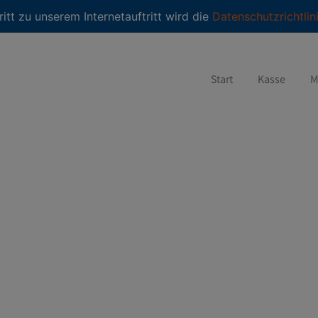
modal-check
ritt zu unserem Internetauftritt wird die
Datenschutzrichtlin
Start
Kasse
M