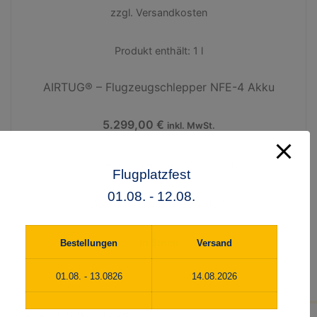
zzgl.
Versandkosten
Produkt enthält: 1
l
AIRTUG® – Flugzeugschlepper NFE-4 Akku
5.299,00
€
inkl. MwSt.
Flugzeugschlepper
,
Marktplatz
Flugplatzfest
01.08. - 12.08.
Das Original aus den USA
In Stock
Bestellungen
Versand
01.08. - 13.0826
14.08.2026
© 2026 flightparts.de