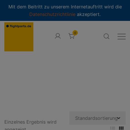
modal-check
Mit dem Beitritt zu unserem Internetauftritt wird die
Datenschutzrichtlinie
akzeptiert.
Zum
Inhalt
0
springen
Online Shop
flightparts.de · Online-Shop
Einzelnes Ergebnis wird
angezeigt