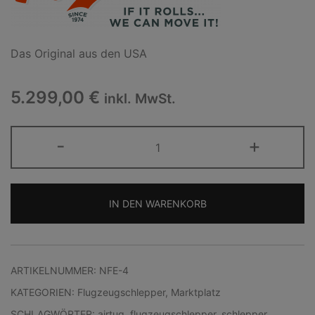
Das Original aus den USA
5.299,00
€
inkl. MwSt.
AIRTUG®
-
+
-
Flugzeugschlepper
NFE-
IN DEN WARENKORB
4
Akku
Alternative:
Menge
ARTIKELNUMMER:
NFE-4
KATEGORIEN:
Flugzeugschlepper
,
Marktplatz
SCHLAGWÖRTER:
airtug
,
flugzeugschlepper
,
schlepper