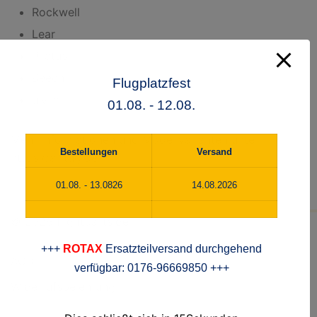
Rockwell
Lear
Pilatus
Beech
Flugplatzfest
u.v.m.
01.08. - 12.08.
Mehr Informationen und Modellvarianten unter
Bestellungen
Versand
https://airtug.de
01.08. - 13.0826
14.08.2026
© 2026 flightparts.de
+++
ROTAX
Ersatzteilversand durchgehend
AGB
verfügbar: 0176-96669850 +++
Widerrufsbelehrung