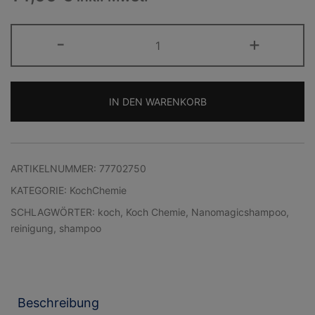
KOCH
-
+
CHEMIE
NanoMagicShampoo
Menge
IN DEN WARENKORB
Alternative:
ARTIKELNUMMER:
77702750
KATEGORIE:
KochChemie
SCHLAGWÖRTER:
koch
,
Koch Chemie
,
Nanomagicshampoo
,
reinigung
,
shampoo
Beschreibung