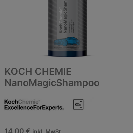
KOCH CHEMIE
NanoMagicShampoo
14,00
€
inkl. MwSt.