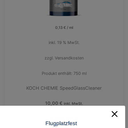
0,13
€
/
ml
inkl. 19 % MwSt.
zzgl.
Versandkosten
Produkt enthält: 750
ml
KOCH CHEMIE SpeedGlassCleaner
10,00
€
inkl. MwSt.
KochChemie
Flugplatzfest