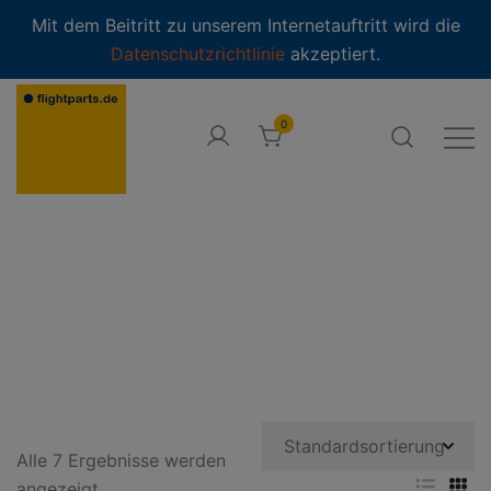
modal-check
Mit dem Beitritt zu unserem Internetauftritt wird die
Datenschutzrichtlinie
akzeptiert.
Zum
Inhalt
0
springen
Online Shop
flightparts.de · Online-Shop
Alle 7 Ergebnisse werden
angezeigt