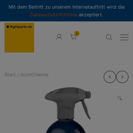
modal-check
Mit dem Beitritt zu unserem Internetauftritt wird die
Datenschutzrichtlinie
akzeptiert.
Zum
Inhalt
0
springen
Online Shop
flightparts.de · Online-Shop
Start
/
KochChemie
🔍