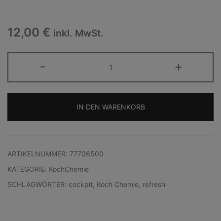
12,00
€
inkl. MwSt.
KOCH
-
+
CHEMIE
RefreshCockpitCare
Menge
IN DEN WARENKORB
Alternative:
ARTIKELNUMMER:
77706500
KATEGORIE:
KochChemie
SCHLAGWÖRTER:
cockpit
,
Koch Chemie
,
refresh